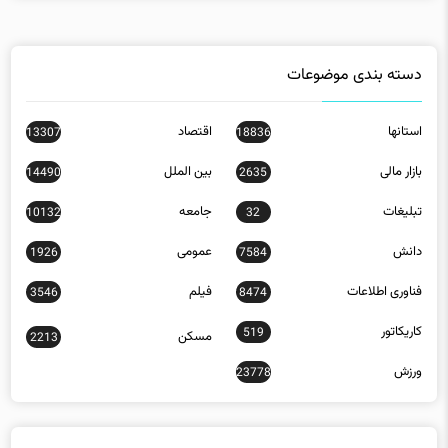
دسته بندی موضوعات
استانها
اقتصاد
13307
18836
بازار مالی
بین الملل
14490
2635
تبلیغات
جامعه
10132
32
دانش
عمومی
1926
7584
فناوری اطلاعات
فیلم
3546
8474
کاریکاتور
519
مسکن
2213
ورزش
23778