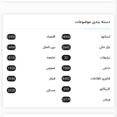
دسته بندی موضوعات
استانها
اقتصاد
13355
18942
بازار مالی
بین الملل
14490
2642
تبلیغات
جامعه
10132
32
دانش
عمومی
1926
7584
فناوری اطلاعات
فیلم
3546
8492
کاریکاتور
519
مسکن
2220
ورزش
23778