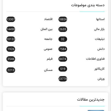
دسته بندی موضوعات
استانها
اقتصاد
13307
18836
بازار مالی
بین الملل
14490
2635
تبلیغات
جامعه
10132
32
دانش
عمومی
1926
7584
فناوری اطلاعات
فیلم
3546
8474
کاریکاتور
519
مسکن
2213
ورزش
23778
جدیدترین مقالات