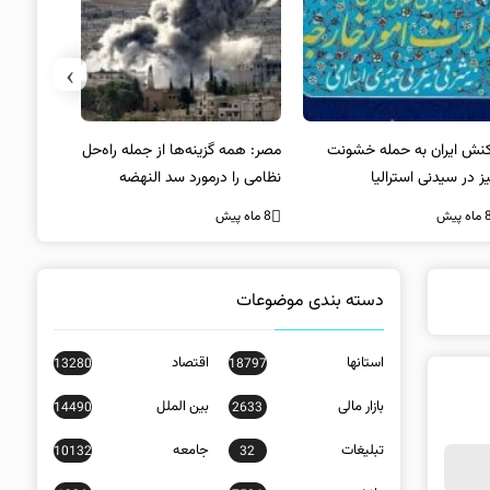
›
کنش ایران به حمله خشونت
مصر: همه گزینه‌ها از جمله راه‌حل
واکنش آمریک
ز در سیدنی استرالیا
نظامی را درمورد سد النهضه
در سیدنی
بررسی می‌کنیم
ه پیش
8 ماه پیش
8 ماه پیش
دسته بندی موضوعات
استانها
اقتصاد
13280
18797
بازار مالی
بین الملل
14490
2633
تبلیغات
جامعه
10132
32