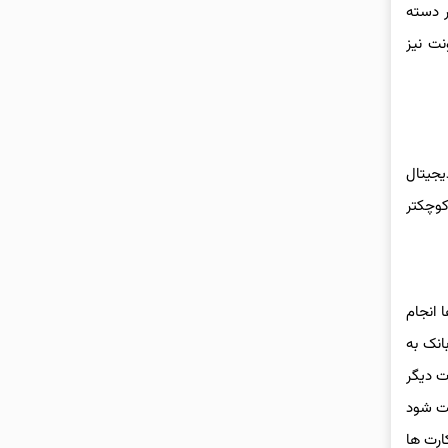
ر دسته
نت نیز
یجیتال
کوچکتر
 از سمت بانک مرکزی کارها انجام
ین شرکت خدمات PSP با همکاری چند بانک به
ت دیگر
بت شود
ارت ها