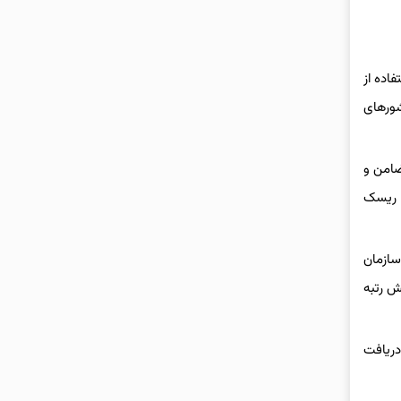
اده از
شورهای
ضامن و
ش ریسک
سازمان
ش رتبه
دریافت