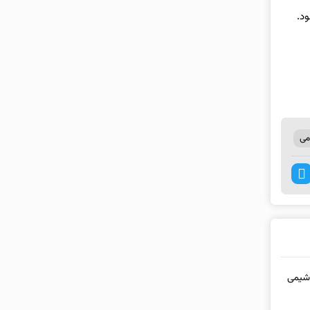
د.
می
وشیمی