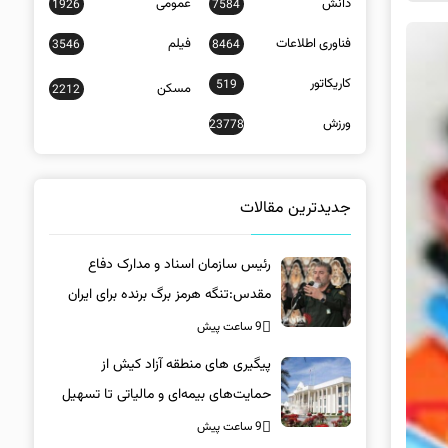
دانش
عمومی
1926
7584
فناوری اطلاعات
فیلم
3546
8464
کاریکاتور
519
مسکن
2212
ورزش
23778
جدیدترین مقالات
رئیس سازمان اسناد و مدارک دفاع
مقدس:تنگه هرمز برگ برنده برای ایران
است
9 ساعت پیش
پیگیری های منطقه آزاد کیش از
حمایت‌های بیمه‌ای و مالیاتی تا تسهیل
خروج کالا
9 ساعت پیش