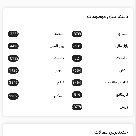
دسته بندی موضوعات
استانها
اقتصاد
13255
18760
بازار مالی
بین الملل
14490
2631
تبلیغات
جامعه
10132
32
دانش
عمومی
1926
7584
فناوری اطلاعات
فیلم
3546
8464
کاریکاتور
519
مسکن
2209
ورزش
23778
جدیدترین مقالات