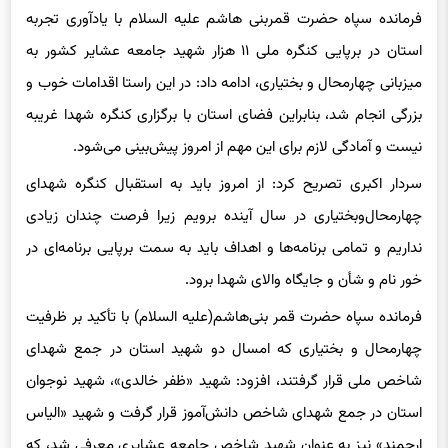
استان در برپایی کنگره ملی ۱۱ هزار شهید جامعه عشایر کشور به
میزبانی چهارمحال و بختیاری، ادامه داد: در این راستا اقدامات خوب و
بزرگی انجام شد، بنابراین فضای استان با برگزاری کنگره شهدا غریبه
نیست و آمادگی لازم برای این مهم از امروز پیش‌بینی می‌شود.
سردار اکبری تصریح کرد: از امروز باید به استقبال کنگره شهدای
چهارمحال‌وبختیاری در سال آینده برویم زیرا فرصت چندان زیادی
نداریم و تمامی برنامه‌ها و اهداف باید به سمت برپایی برنامه‌ای در
خور نام و شأن و جایگاه والای شهدا برود.
فرمانده سپاه حضرت قمر بنی‌هاشم(علیه السلام) با تأکید بر ظرفیت
چهارمحال و بختیاری که امسال دو شهید استان در جمع شهدای
شاخص ملی قرار گرفتند، افزود: شهید «ظفر خالدی»، شهید نوجوان
استان در جمع شهدای شاخص دانش‌آموز قرار گرفت و شهید «الیاس
ارجمند» نیز به ‌عنوان شهید شاخص جامعه عشایری معرفی شد، که
قطعاً برنامه‌های فاخری در راستای معرفی این دو شهید شاخص به