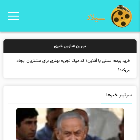
برترین عناوین خبری
خری
سرتیتر خبرها