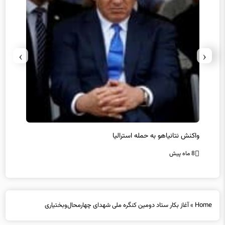
›
‹
یل
واکنش نتانیاهو به حمله استرالیا
حماس ت
8 ماه پیش
8 ماه پیش
Home
»
آغاز بکار ستاد دومین کنگره ملی شهدای چهارمحال‌وبختیاری