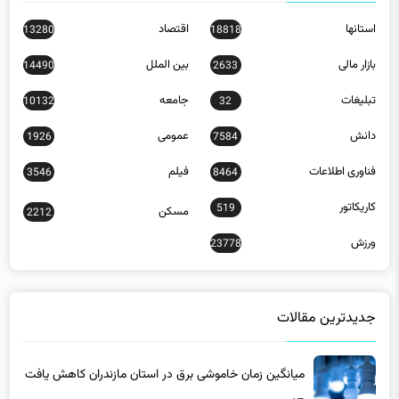
استانها
اقتصاد
13280
18818
بازار مالی
بین الملل
14490
2633
تبلیغات
جامعه
10132
32
دانش
عمومی
1926
7584
فناوری اطلاعات
فیلم
3546
8464
کاریکاتور
519
مسکن
2212
ورزش
23778
جدیدترین مقالات
میانگین زمان خاموشی برق در استان مازندران کاهش یافت
6 ساعت پیش