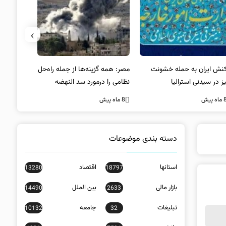
›
کنش ایران به حمله خشونت
مصر: همه گزینه‌ها از جمله راه‌حل
واکنش آمریک
ز در سیدنی استرالیا
نظامی را درمورد سد النهضه
در سیدنی
بررسی می‌کنیم
ه پیش
8 ماه پیش
8 ماه پیش
دسته بندی موضوعات
استانها
اقتصاد
13280
18797
بازار مالی
بین الملل
14490
2633
تبلیغات
جامعه
10132
32