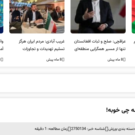
عراقچی: صلح و ثبات افغانستان
غریب آبادی: مردم ایران هرگز
وا
تنها از مسیر همگرایی منطقه‌ای
تسلیم تهدیدات و تجاوزات
آمی
محقق می‌شود
نخواهند شد و متحد و منسجم
8 ماه پیش
8 ماه پیش
8 ما
در مقابل متجاوز خواهند ایستاد
ه چی خوبه!
دسته بندی:
ورزش
شناسه خبر: 2750134
زمان مطالعه: 1 دقیقه