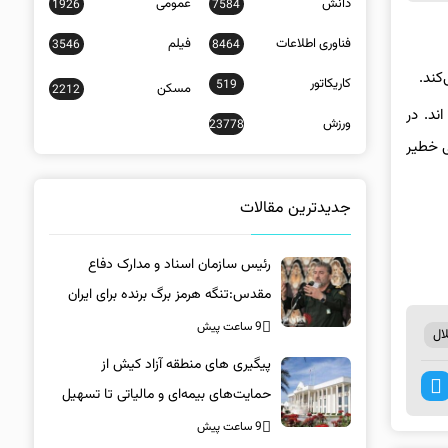
دانش
عمومی
1926
7584
فناوری اطلاعات
فیلم
3546
8464
کند.
کاریکاتور
519
مسکن
2212
ند. در
ورزش
23778
ی خطیر
جدیدترین مقالات
رئیس سازمان اسناد و مدارک دفاع
مقدس:تنگه هرمز برگ برنده برای ایران
است
9 ساعت پیش
ال
پیگیری های منطقه آزاد کیش از
حمایت‌های بیمه‌ای و مالیاتی تا تسهیل
خروج کالا
9 ساعت پیش