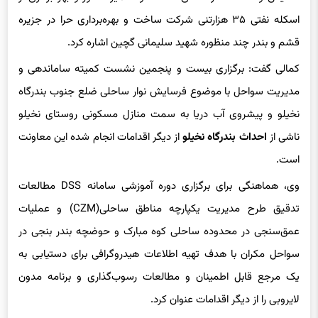
قشم و بندر چند منظوره شهید سلیمانی گچین اشاره کرد.
کمالی گفت: برگزاری بیست و پنجمین نشست کمیته ساماندهی و
مدیریت سواحل با موضوع فرسایش نوار ساحلی ضلع جنوب بندرگاه
نخیلو و پیشروی آب دریا به سمت منازل مسکونی روستای نخیلو
ناشی از
احداث بندرگاه نخیلو
از دیگر اقدامات انجام شده این معاونت
است.‌
وی، هماهنگی برای برگزاری دوره آموزشی سامانه DSS مطالعات
تدقیق طرح مدیریت یکپارچه مناطق ساحلی(CZM) و عملیات
عمق‌سنجی در محدوده ساحلی کوه مبارک و حوضچه بندر بنجی در
سواحل مکران با هدف تهیه اطلاعات هیدروگرافی برای دستیابی به
یک مرجع قابل اطمینان و مطالعات رسوب‌گذاری و برنامه مدون
لایروبی را از دیگر اقدامات عنوان کرد.
معاون مهندسی و عمران اداره کل
بنادر و دریانوردی هرمزگان
از دیگر
اقدامات این معاونت در حوزه GIS نیز به برداشت اطلاعات مکانی