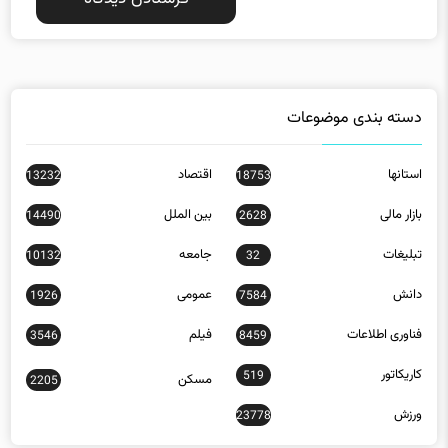
دسته بندی موضوعات
استانها
اقتصاد
13232
18753
بازار مالی
بین الملل
14490
2628
تبلیغات
جامعه
10132
32
دانش
عمومی
1926
7584
فناوری اطلاعات
فیلم
3546
8459
کاریکاتور
519
مسکن
2205
ورزش
23778
جدیدترین مقالات