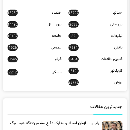
استانها
اقتصاد
13280
18797
بازار مالی
بین الملل
14490
2633
تبلیغات
جامعه
10132
32
دانش
عمومی
1926
7584
فناوری اطلاعات
فیلم
3546
8464
کاریکاتور
519
مسکن
2212
ورزش
23778
جدیدترین مقالات
رئیس سازمان اسناد و مدارک دفاع مقدس:تنگه هرمز برگ