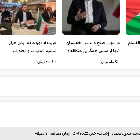
عراقچی: صلح و ثبات افغانستان
غریب آبادی: مردم ایران هرگز
وا
تنها از مسیر همگرایی منطقه‌ای
تسلیم تهدیدات و تجاوزات
آمی
محقق می‌شود
نخواهند شد و متحد و منسجم
8 ماه پیش
8 ماه پیش
8 ما
در مقابل متجاوز خواهند ایستاد
سته بندی:
اقتصاد
شناسه خبر: 2749522
زمان مطالعه: 2 دقیقه