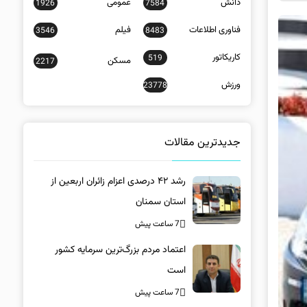
دانش
عمومی
1926
7584
فناوری اطلاعات
فیلم
3546
8483
کاریکاتور
519
مسکن
2217
ورزش
23778
جدیدترین مقالات
رشد ۴۲ درصدی اعزام زائران اربعین از
استان سمنان
7 ساعت پیش
اعتماد مردم بزرگ‌ترین سرمایه کشور
است
7 ساعت پیش