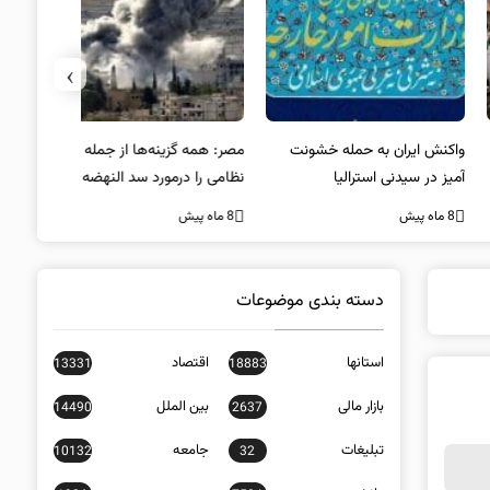
›
کنش ایران به حمله خشونت
مصر: همه گزینه‌ها از جمله راه‌حل
واکنش آمریک
ز در سیدنی استرالیا
نظامی را درمورد سد النهضه
در سیدنی
بررسی می‌کنیم
ه پیش
8 ماه پیش
8 ماه پیش
دسته بندی موضوعات
استانها
اقتصاد
13331
18883
بازار مالی
بین الملل
14490
2637
تبلیغات
جامعه
10132
32