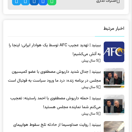
اشتراک گذاری
اخبار مرتبط
ببینید | تهدید عجیب AFC توسط یک هوادار ایرانی: اینجا را
به آتش می‌کشیم!
5 سال پیش
ببینید | جدال شدید داریوش مصطفوی با عضو کمیسیون
مجلس در برنامه زنده: درد ما ورود سیاست به فوتبال است
5 سال پیش
ببینید | حمله داریوش مصطفوی با احمد راستینه: تعجیب
می‌کنم شما نماینده مجلس هستید!
5 سال پیش
ببینید | روایت صداوسیما از حادثه تلخ سقوط هواپیمای