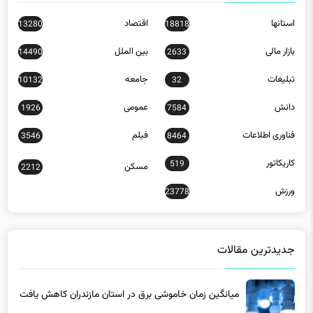
استانها
اقتصاد
13280
18818
بازار مالی
بین الملل
14490
2633
تبلیغات
جامعه
10132
32
دانش
عمومی
1926
7584
فناوری اطلاعات
فیلم
3546
8464
کاریکاتور
519
مسکن
2212
ورزش
23778
جدیدترین مقالات
میانگین زمان خاموشی برق در استان مازندران کاهش یافت