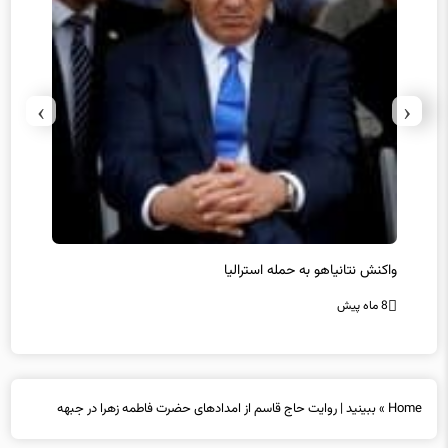
›
‹
یل
واکنش نتانیاهو به حمله استرالیا
حماس ت
8 ماه پیش
8 ماه پیش
Home
»
ببینید | روایت حاج قاسم از امدادهای حضرت فاطمه زهرا در جبهه