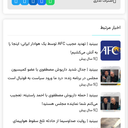
اشتراک گذاری
اخبار مرتبط
ببینید | تهدید عجیب AFC توسط یک هوادار ایرانی: اینجا را
به آتش می‌کشیم!
5 سال پیش
ببینید | جدال شدید داریوش مصطفوی با عضو کمیسیون
مجلس در برنامه زنده: درد ما ورود سیاست به فوتبال است
5 سال پیش
ببینید | حمله داریوش مصطفوی با احمد راستینه: تعجیب
می‌کنم شما نماینده مجلس هستید!
5 سال پیش
ببینید | روایت صداوسیما از حادثه تلخ سقوط هواپیمای