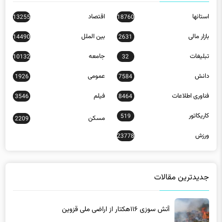
استانها
اقتصاد
13255
18760
بازار مالی
بین الملل
14490
2631
تبلیغات
جامعه
10132
32
دانش
عمومی
1926
7584
فناوری اطلاعات
فیلم
3546
8464
کاریکاتور
519
مسکن
2209
ورزش
23778
جدیدترین مقالات
آتش سوزی ۱۱۶هکتار از اراضی ملی قزوین