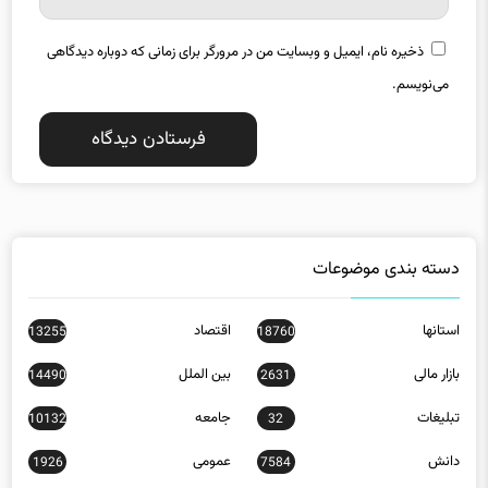
ذخیره نام، ایمیل و وبسایت من در مرورگر برای زمانی که دوباره دیدگاهی
می‌نویسم.
دسته بندی موضوعات
استانها
اقتصاد
13255
18760
بازار مالی
بین الملل
14490
2631
تبلیغات
جامعه
10132
32
دانش
عمومی
1926
7584
فناوری اطلاعات
فیلم
3546
8464