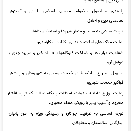
پایبندی به اصول و ضوابط معماری اسلامی- ایرانی و گسترش
نمادهای دین و اخلاق،
هویت بخشی به سیما و منظر شهرها و استحکام بناها،
رعایت ملاک های امانت، دینداری، کفایت و کارآمدی،
شفافیت فرآیندها و شناخت گلوگاههای فساد خیز و مبارزه جدی با
عوامل آن،
تسهیل، تسریع و انضباط در خدمت رسانی به شهروندان و پوشش
فراگیر خدمات شهری،
رعایت توزیع عادلانه خدمات، امکانات و نگاه عدالت گستر به اقشار
محروم و آسیب پذیر با رویکرد محله محوری،
توجه اساسی به ظرفیت جوانان و رسیدگی ویژه به امور بانوان،
ایثارگران، سالمندان و معلولان،
اهتمام جدی و مسئولانه به توسعه پایدار و حفظ محیط زیست و