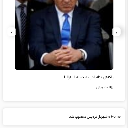
›
‹
یل
واکنش نتانیاهو به حمله استرالیا
حماس ت
8 ماه پیش
8 ماه پیش
Home
»
شهردار فردیس منصوب شد