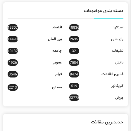
دسته بندی موضوعات
استانها
اقتصاد
13307
18836
بازار مالی
بین الملل
14490
2635
تبلیغات
جامعه
10132
32
دانش
عمومی
1926
7584
فناوری اطلاعات
فیلم
3546
8474
کاریکاتور
519
مسکن
2213
ورزش
23778
جدیدترین مقالات