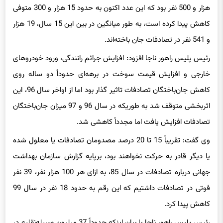
کاهش پیدا کرده است، به طور میانگین در بین این 15 سال، 19 هزار
و 541 نفر در تصادفات جان باخته‌اند.
رئیس پلیس راهور ناجا افزود: افزایش جرائم رانندگی، ورود خودروهای
خارجی و افزایش قیمت سوخت در برهه‌ای حدوداً دو ساله روی
کاهش جان‌باختگان تصادفات تاثیر گذار بود اما از اواخر سال 96، این
اثربخشی متوقف شد به طوریکه در سال 96 و 97 میزان جان‌باختگان
تصادفات افزایش یافت اما مجدداً کاهشی شد.
وی گفت: تقریباً 15 تا 20 درصد مصدومان تصادفات یا معلول شده
یا دیگر قادر به حرکت نخواهند بود، برپایه گزارش سازمان بهداشت
جهانی درباره تصادفات در سال 85، به ازای هر 100 هزار نفر، 39 نفر
فوتی در تصادفات داشتیم که این رقم به حدود 18 نفر در سال 99
کاهش پیدا کرد.
رئیس پلیس راهور ناجا با بیان اینکه حدوداً 37 میلیون وسیله‌‌نقلیه در