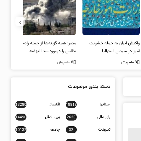
›
کنش ایران به حمله خشونت
مصر: همه گزینه‌ها از جمله راه‌حل
واکنش آمریک
ز در سیدنی استرالیا
نظامی را درمورد سد النهضه
در سیدنی
بررسی می‌کنیم
ه پیش
8 ماه پیش
8 ماه پیش
دسته بندی موضوعات
استانها
اقتصاد
13280
18818
بازار مالی
بین الملل
14490
2633
تبلیغات
جامعه
10132
32