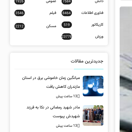
دانش
عمومی
1926
7584
فناوری اطلاعات
فیلم
3546
8464
کاریکاتور
519
مسکن
2212
ورزش
23778
جدیدترین مقالات
میانگین زمان خاموشی برق در استان
مازندران کاهش یافت
13 ساعت پیش
مادر شهید رمضانی در نکا به فرزند
شهیدش پیوست
13 ساعت پیش