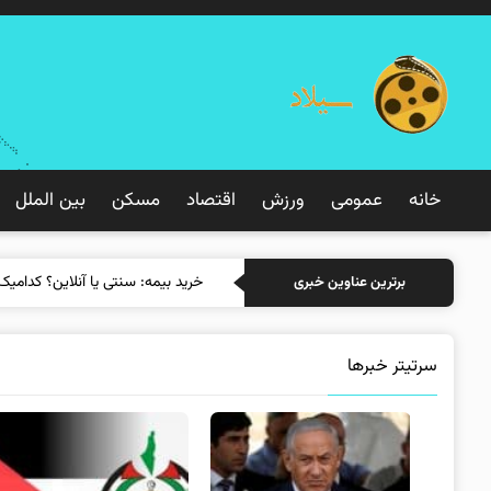
خانه
عمومی
ورزش
اقتصاد
مسکن
بین الملل
خرید بیمه: سنتی یا آنلاین؟ کدامیک
برترین عناوین خبری
سرتیتر خبرها