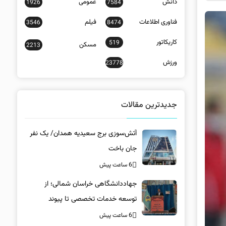
دانش
عمومی
1926
7584
فناوری اطلاعات
فیلم
3546
8474
کاریکاتور
519
مسکن
2213
ورزش
23778
جدیدترین مقالات
آتش‌سوزی برج سعیدیه همدان/ یک نفر
جان باخت
6 ساعت پیش
جهاددانشگاهی خراسان شمالی؛ از
توسعه خدمات تخصصی تا پیوند
دانشگاه و جامعه
6 ساعت پیش