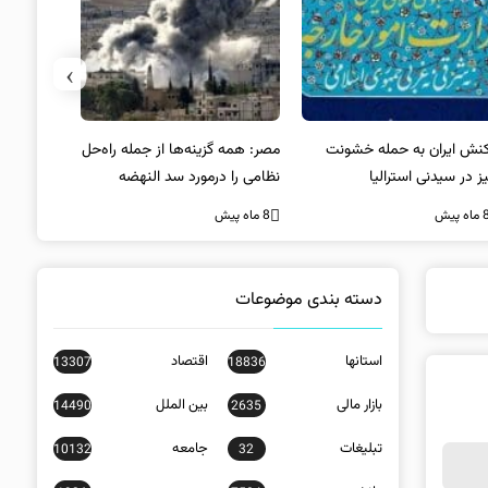
›
کنش ایران به حمله خشونت
مصر: همه گزینه‌ها از جمله راه‌حل
واکنش آمریک
ز در سیدنی استرالیا
نظامی را درمورد سد النهضه
در سیدنی
بررسی می‌کنیم
ه پیش
8 ماه پیش
8 ماه پیش
دسته بندی موضوعات
استانها
اقتصاد
13307
18836
بازار مالی
بین الملل
14490
2635
تبلیغات
جامعه
10132
32