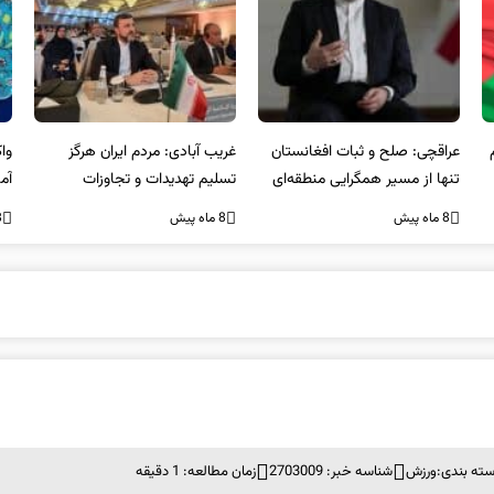
عراقچی: صلح و ثبات افغانستان
غریب آبادی: مردم ایران هرگز
وا
تنها از مسیر همگرایی منطقه‌ای
تسلیم تهدیدات و تجاوزات
آمی
محقق می‌شود
نخواهند شد و متحد و منسجم
8 ماه پیش
8 ماه پیش
8 ما
در مقابل متجاوز خواهند ایستاد
ته بندی:
ورزش
شناسه خبر: 2703009
زمان مطالعه: 1 دقیقه