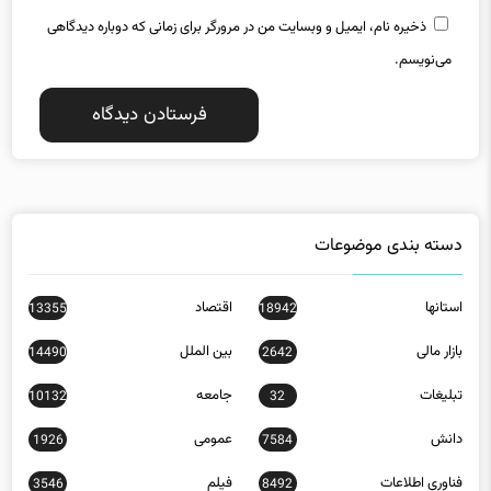
می‌نویسم.
دسته بندی موضوعات
استانها
اقتصاد
13355
18942
بازار مالی
بین الملل
14490
2642
تبلیغات
جامعه
10132
32
دانش
عمومی
1926
7584
فناوری اطلاعات
فیلم
3546
8492