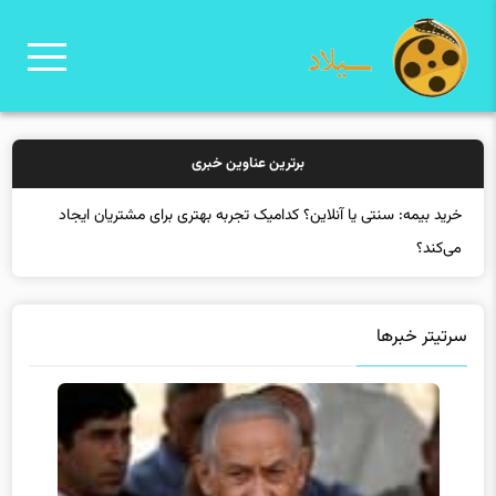
برترین عناوین خبری
خر
سرتیتر خبرها