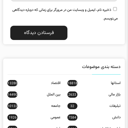
می‌نویسم.
دسته بندی موضوعات
استانها
اقتصاد
13280
18818
بازار مالی
بین الملل
14490
2633
تبلیغات
جامعه
10132
32
دانش
عمومی
1926
7584
فناوری اطلاعات
فیلم
3546
8464
کاریکاتور
519
مسکن
2212