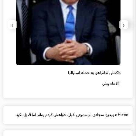
›
‹
یل
واکنش نتانیاهو به حمله استرالیا
حماس ت
8 ماه پیش
8 ماه پیش
Home
»
ویدیو| سجادی: از سمیعی خیلی خواهش کردم بماند اما قبول نکرد