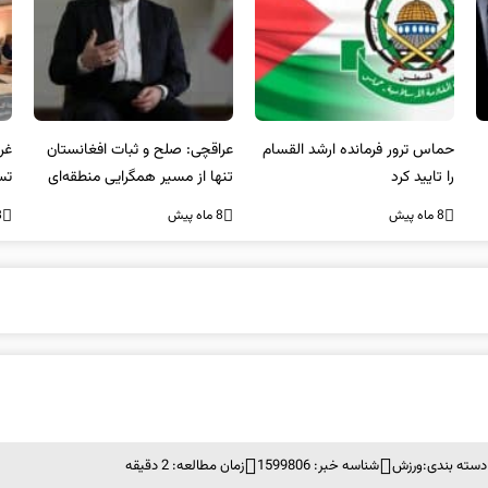
عراقچی: صلح و ثبات افغانستان
غریب آبادی: مردم ایران هرگز
وا
تنها از مسیر همگرایی منطقه‌ای
تسلیم تهدیدات و تجاوزات
آمی
محقق می‌شود
نخواهند شد و متحد و منسجم
8 ماه پیش
8 ماه پیش
8 ما
در مقابل متجاوز خواهند ایستاد
دسته بندی:
ورزش
شناسه خبر: 1599806
زمان مطالعه: 2 دقیقه