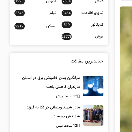
دانش
عمومی
1926
7584
فناوری اطلاعات
فیلم
3546
8464
کاریکاتور
519
مسکن
2212
ورزش
23778
جدیدترین مقالات
میانگین زمان خاموشی برق در استان
مازندران کاهش یافت
12 ساعت پیش
مادر شهید رمضانی در نکا به فرزند
شهیدش پیوست
12 ساعت پیش