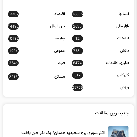
استانها
اقتصاد
13307
18836
بازار مالی
بین الملل
14490
2635
تبلیغات
جامعه
10132
32
دانش
عمومی
1926
7584
فناوری اطلاعات
فیلم
3546
8474
کاریکاتور
519
مسکن
2213
ورزش
23778
جدیدترین مقالات
آتش‌سوزی برج سعیدیه همدان/ یک نفر جان باخت