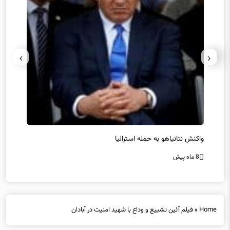
›
‹
حماس ترور فرمانده ارشد القسام را تایید کرد
عراقچی
محقق 
8 ماه پیش
8 ماه پیش
Home
»
فیلم آئین تشییع و وداع با شهید امنیت در آبادان