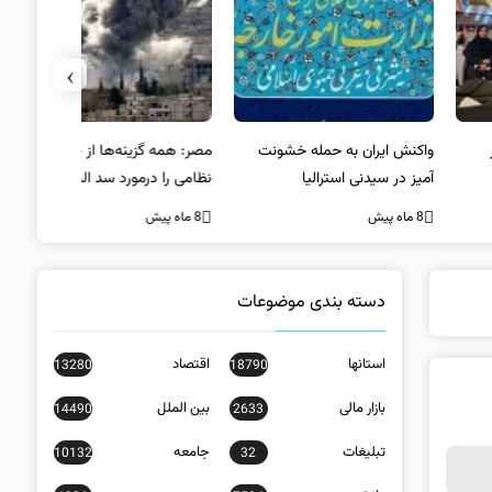
›
کنش ایران به حمله خشونت
مصر: همه گزینه‌ها از جمله راه‌حل
واکنش آمریک
ز در سیدنی استرالیا
نظامی را درمورد سد النهضه
در سیدنی
بررسی می‌کنیم
ه پیش
8 ماه پیش
8 ماه پیش
دسته بندی موضوعات
استانها
اقتصاد
13280
18790
بازار مالی
بین الملل
14490
2633
تبلیغات
جامعه
10132
32