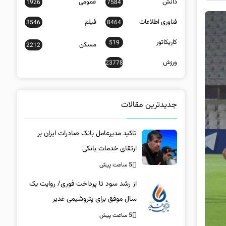
دانش
عمومی
1926
7584
فناوری اطلاعات
فیلم
3546
8464
کاریکاتور
519
مسکن
2212
ورزش
23778
جدیدترین مقالات
تاکید مدیرعامل بانک صادرات ایران بر
ارتقای خدمات بانکی​
5 ساعت پیش
از رشد سود تا پرداخت فوری/ روایت یک
سال موفق برای پتروشیمی غدیر
5 ساعت پیش