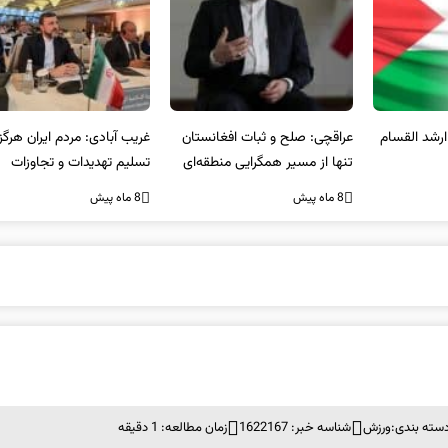
عراقچی: صلح و ثبات افغانستان
غریب آبادی: مردم ایران هرگز
وا
تنها از مسیر همگرایی منطقه‌ای
تسلیم تهدیدات و تجاوزات
آمی
محقق می‌شود
نخواهند شد و متحد و منسجم
8 ماه پیش
8 ماه پیش
8 ما
در مقابل متجاوز خواهند ایستاد
سته بندی:
ورزش
شناسه خبر: 1622167
زمان مطالعه: 1 دقیقه