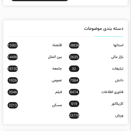
دسته بندی موضوعات
استانها
اقتصاد
13307
18836
بازار مالی
بین الملل
14490
2635
تبلیغات
جامعه
10132
32
دانش
عمومی
1926
7584
فناوری اطلاعات
فیلم
3546
8474
کاریکاتور
519
مسکن
2213
ورزش
23778