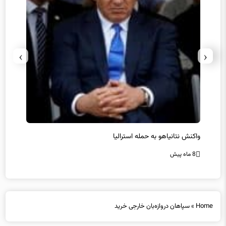
›
‹
یل
واکنش نتانیاهو به حمله استرالیا
حماس ت
8 ماه پیش
8 ماه پیش
Home
»
سپاهان دروازه‌بان خارجی خرید