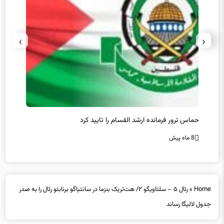
›
‹
حماس ترور فرمانده ارشد القسام را تایید کرد
عراقچی
محقق 
8 ماه پیش
8 ماه پیش
Home
»
رئال ۵ – سلتاویگو ۲/ هت‌تریک بنزما در سانتیاگو برنابئو رئال را به صدر
جدول لالیگا رساند