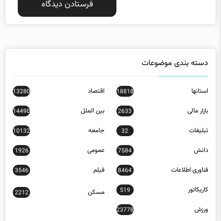
دسته بندی موضوعات
استانها
اقتصاد
13280
18818
بازار مالی
بین الملل
14490
2633
تبلیغات
جامعه
10132
32
دانش
عمومی
1926
7584
فناوری اطلاعات
فیلم
3546
8464
کاریکاتور
519
مسکن
2212
ورزش
23778