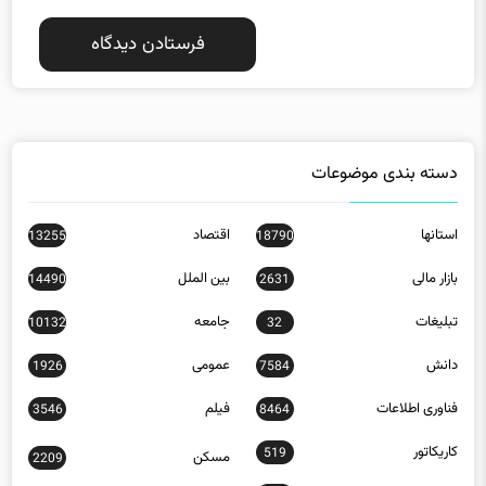
دسته بندی موضوعات
استانها
اقتصاد
13255
18790
بازار مالی
بین الملل
14490
2631
تبلیغات
جامعه
10132
32
دانش
عمومی
1926
7584
فناوری اطلاعات
فیلم
3546
8464
کاریکاتور
519
مسکن
2209
ورزش
23778