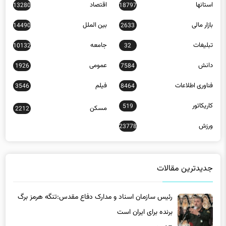
استانها
اقتصاد
13280
18797
بازار مالی
بین الملل
14490
2633
تبلیغات
جامعه
10132
32
دانش
عمومی
1926
7584
فناوری اطلاعات
فیلم
3546
8464
کاریکاتور
519
مسکن
2212
ورزش
23778
جدیدترین مقالات
رئیس سازمان اسناد و مدارک دفاع مقدس:تنگه هرمز برگ
برنده برای ایران است