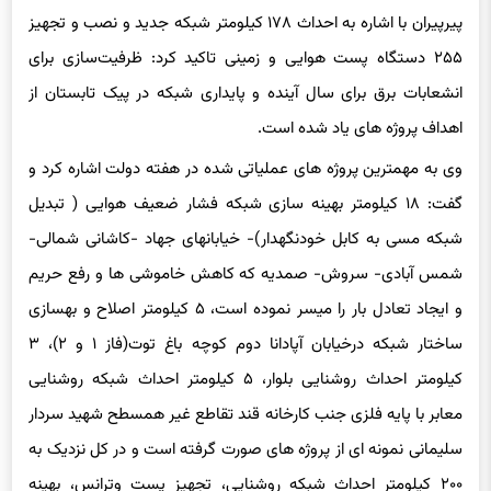
۲۵۵ دستگاه پست هوایی و زمینی تاکید کرد: ظرفیت‌سازی برای
انشعابات برق برای سال آینده و پایداری شبکه در پیک تابستان از
اهداف پروژه های یاد شده است.
وی به مهمترین پروژه های عملیاتی شده در هفته دولت اشاره کرد و
گفت: ۱۸ کیلومتر بهینه سازی شبکه فشار ضعیف هوایی ( تبدیل
شبکه مسی به کابل خودنگهدار)- خیابانهای جهاد -کاشانی شمالی-
شمس آبادی- سروش- صمدیه که کاهش خاموشی ها و رفع حریم
و ایجاد تعادل بار را میسر نموده است، ۵ کیلومتر اصلاح و بهسازی
ساختار شبکه درخیابان آپادانا دوم کوچه باغ توت(فاز ۱ و ۲)، ۳
کیلومتر احداث روشنایی بلوار، ۵ کیلومتر احداث شبکه روشنایی
معابر با پایه فلزی جنب کارخانه قند تقاطع غیر همسطح شهید سردار
سلیمانی نمونه ای از پروژه های صورت گرفته است و در کل نزدیک به
۲۰۰ کیلومتر احداث شبکه روشنایی، تجهیز پست وترانس، بهینه
سازی شبکه های فرسوده، کابل کشی فشار متوسط و ضعیف زمینی