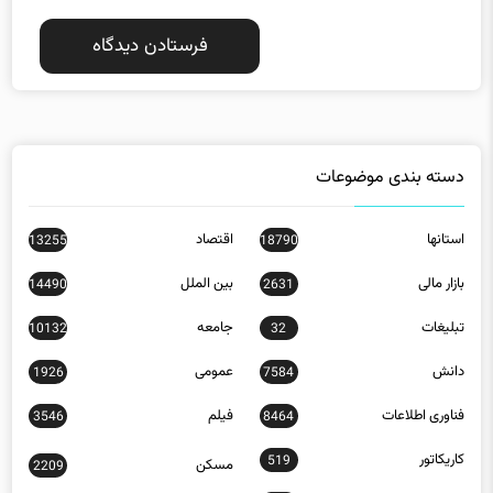
دسته بندی موضوعات
استانها
اقتصاد
13255
18790
بازار مالی
بین الملل
14490
2631
تبلیغات
جامعه
10132
32
دانش
عمومی
1926
7584
فناوری اطلاعات
فیلم
3546
8464
کاریکاتور
519
مسکن
2209
ورزش
23778