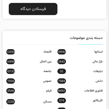
دسته بندی موضوعات
استانها
اقتصاد
13355
18942
بازار مالی
بین الملل
14490
2642
تبلیغات
جامعه
10132
32
دانش
عمومی
1926
7584
فناوری اطلاعات
فیلم
3546
8492
کاریکاتور
519
مسکن
2220