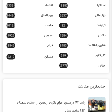
استانها
اقتصاد
13331
18883
بازار مالی
بین الملل
14490
2637
تبلیغات
جامعه
10132
32
دانش
عمومی
1926
7584
فناوری اطلاعات
فیلم
3546
8483
کاریکاتور
519
مسکن
2217
ورزش
23778
جدیدترین مقالات
رشد ۴۲ درصدی اعزام زائران اربعین از استان سمنان
12 ساعت پیش