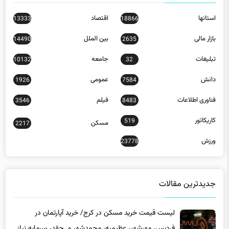
استانها
اقتصاد
13333
18866
بازار مالی
بین الملل
14490
2635
تبلیغات
جامعه
10132
32
دانش
عمومی
1926
7584
فناوری اطلاعات
فیلم
3546
8483
کاریکاتور
519
مسکن
2217
ورزش
23778
جدیدترین مقالات
لیست قیمت خرید مسکن در کرج/ خرید آپارتمان در
فردیس، مهرشهر، عظیمیه، محمدشهر و…چقدر سرمایه نیاز
دارد؟ + جدول مردادماه ۱۴۰۵