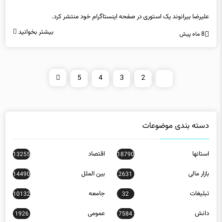
علیرضا بیرانوند یک استوری در صفحه اینستاگرام خود منتشر کرد.
بیشتر بخوانید
8 ماه پیش
5
4
3
2
1
دسته بندی موضوعات
استانها
اقتصاد
13255
18790
بازار مالی
بین الملل
14490
2631
تبلیغات
جامعه
10132
32
دانش
عمومی
1926
7584