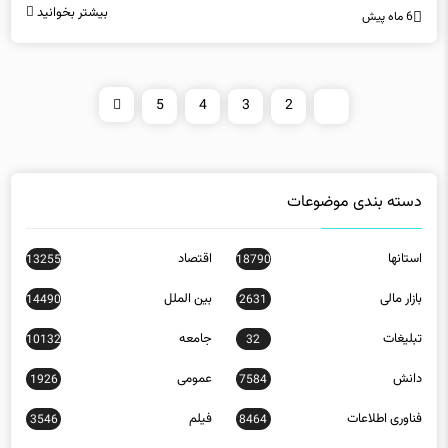
بیشتر بخوانید
6 ماه پیش
5
4
3
2
1
دسته بندی موضوعات
استانها
اقتصاد
13255
18790
بازار مالی
بین الملل
14490
2631
تبلیغات
جامعه
10132
32
دانش
عمومی
1926
7584
فناوری اطلاعات
فیلم
3546
8464