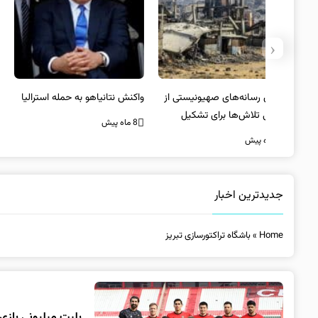
‹
یستی از
واکنش نتانیاهو به حمله استرالیا
حماس ترور فرمانده ارشد القسام
کیل
را تایید کرد
8 ماه پیش
8 ماه پیش
جدیدترین اخبار
Home
»
باشگاه تراکتورسازی تبریز
بلیت میلیونی بازی ت