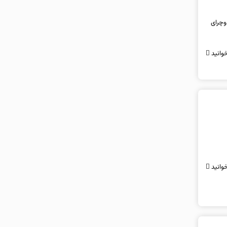
‌وچرای
وانید
وانید