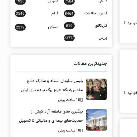
دانش
عمومی
1926
7584
فناوری اطلاعات
فیلم
3546
8464
وانید
کاریکاتور
519
مسکن
2212
ورزش
23778
جدیدترین مقالات
رئیس سازمان اسناد و مدارک دفاع
مقدس:تنگه هرمز برگ برنده برای ایران
وانید
است
10 ساعت پیش
پیگیری های منطقه آزاد کیش از
حمایت‌های بیمه‌ای و مالیاتی تا تسهیل
خروج کالا
10 ساعت پیش