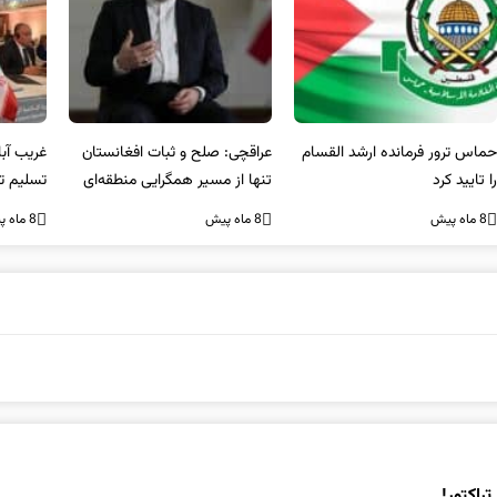
عراقچی: صلح و ثبات افغانستان
غریب آبادی: مردم ایران هرگز
وا
تنها از مسیر همگرایی منطقه‌ای
تسلیم تهدیدات و تجاوزات
آمی
محقق می‌شود
نخواهند شد و متحد و منسجم
8 ماه پیش
8 ماه پیش
8 ما
در مقابل متجاوز خواهند ایستاد
راکتور!