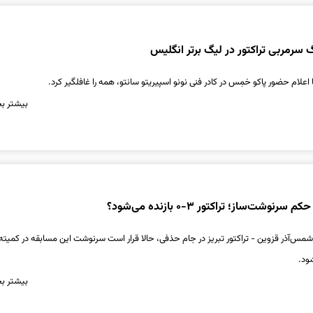
سرمربی تراکتور در لیگ برتر انگلیس
علام حضور پاکو خمِس در کادر فنی نونو اسپیریتو سانتو، همه را غافلگیر کرد.
بیشتر بخ
شمس‌آذر قزوین - تراکتور تبریز در جام حذفی، حالا قرار است سرنوشت این مسابقه در کمیته
ود.
بیشتر بخ