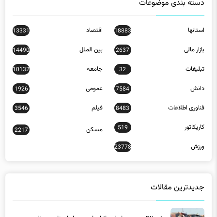
دسته بندی موضوعات
استانها
اقتصاد
13331
18883
بازار مالی
بین الملل
14490
2637
تبلیغات
جامعه
10132
32
دانش
عمومی
1926
7584
فناوری اطلاعات
فیلم
3546
8483
کاریکاتور
519
مسکن
2217
ورزش
23778
جدیدترین مقالات