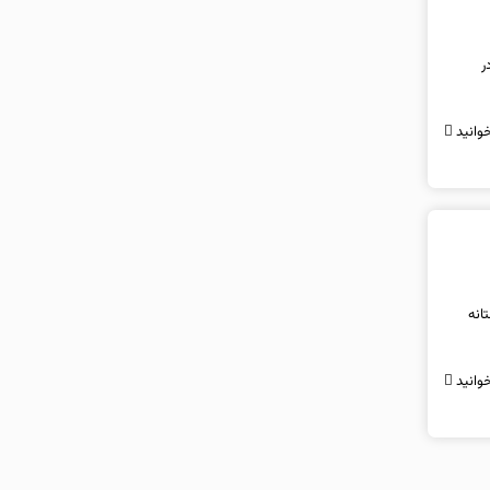
ز در
وانید
ال برداشته است. با عبور ChatGPT و Roblox از آستانه
وانید