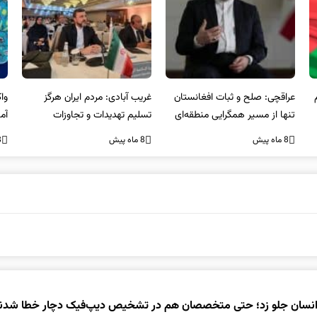
عراقچی: صلح و ثبات افغانستان
غریب آبادی: مردم ایران هرگز
وا
تنها از مسیر همگرایی منطقه‌ای
تسلیم تهدیدات و تجاوزات
آمی
محقق می‌شود
نخواهند شد و متحد و منسجم
8 ماه پیش
8 ماه پیش
8 ما
در مقابل متجاوز خواهند ایستاد
نسان جلو زد؛ حتی متخصصان هم در تشخیص دیپ‌فیک دچار خطا شدن