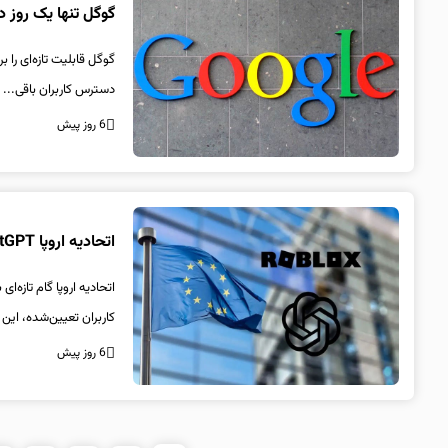
گوگل تنها یک روز دوام آو
دسترس کاربران باقی...
6 روز پیش
اتحادیه اروپا ChatGPT و Roblox را زیر ذره‌بین برد؛ قوانین سخت‌گیرانه در راه است
کاربران تعیین‌شده، این د
6 روز پیش