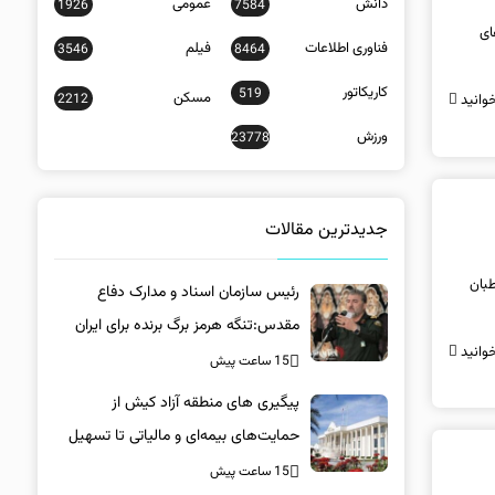
دانش
عمومی
1926
7584
ای
فناوری اطلاعات
فیلم
3546
8464
کاریکاتور
519
مسکن
وانید
2212
ورزش
23778
جدیدترین مقالات
د محتوا، از مخاطبان
رئیس سازمان اسناد و مدارک دفاع
مقدس:تنگه هرمز برگ برنده برای ایران
وانید
است
15 ساعت پیش
پیگیری های منطقه آزاد کیش از
حمایت‌های بیمه‌ای و مالیاتی تا تسهیل
خروج کالا
15 ساعت پیش