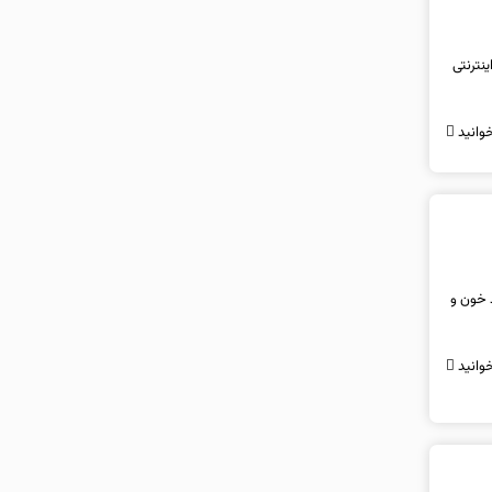
نترنتی
وانید
د خون و
وانید