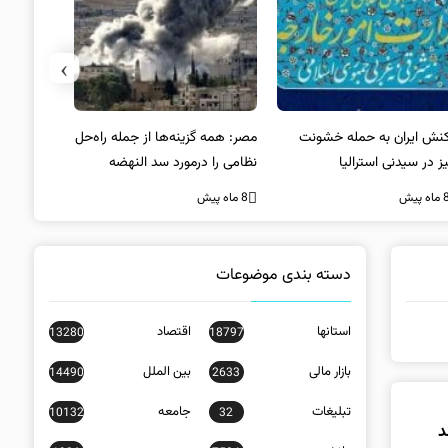
›
کنش ایران به حمله خشونت
مصر: همه گزینه‌ها از جمله راه‌حل
واکنش آمریک
ز در سیدنی استرالیا
نظامی را درمورد سد النهضه
در سیدنی
بررسی می‌کنیم
ه پیش
8 ماه پیش
8 ماه پیش
دسته بندی موضوعات
استانها
اقتصاد
13280
18797
بازار مالی
بین الملل
14490
2633
تبلیغات
جامعه
10132
32
د