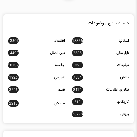
دسته بندی موضوعات
استانها
اقتصاد
13307
18836
بازار مالی
بین الملل
14490
2635
تبلیغات
جامعه
10132
32
دانش
عمومی
1926
7584
فناوری اطلاعات
فیلم
3546
8474
کاریکاتور
519
مسکن
2213
ورزش
23778