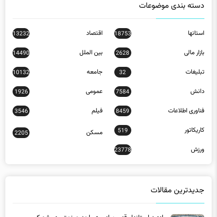
دسته بندی موضوعات
استانها
اقتصاد
13232
18753
بازار مالی
بین الملل
14490
2628
تبلیغات
جامعه
10132
32
دانش
عمومی
1926
7584
فناوری اطلاعات
فیلم
3546
8459
کاریکاتور
519
مسکن
2205
ورزش
23778
جدیدترین مقالات