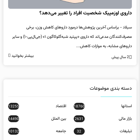
داروی اوزمپیک شخصیت افراد را تغییر می‌دهد؟
سیلاد - براساس آخرین پژوهش‌ها درمورد داروهای کاهش وزن، برخی
مصرف‌کنندگان مدعی‌اند که داروی «پپتید شبه‌گلوکاگون ۱» (جی‌ال‌پی-۱) و سایر
داروهای مشابه، به موازات کاهش...
بیشتر بخوانید
2 سال پیش
دسته بندی موضوعات
استانها
اقتصاد
13255
18760
بازار مالی
بین الملل
14490
2631