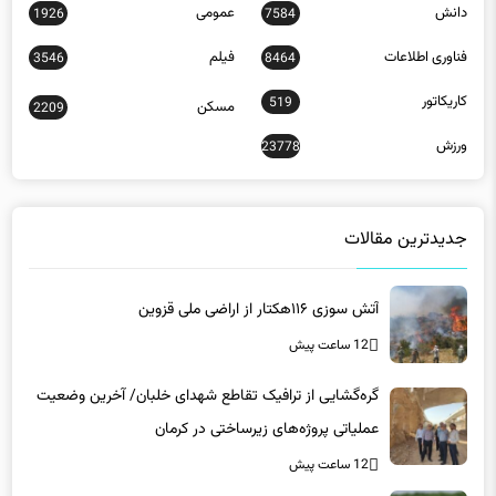
تبلیغات
جامعه
10132
32
دانش
عمومی
1926
7584
فناوری اطلاعات
فیلم
3546
8464
کاریکاتور
519
مسکن
2209
ورزش
23778
جدیدترین مقالات
آتش سوزی ۱۱۶هکتار از اراضی ملی قزوین
12 ساعت پیش
گره‌گشایی از ترافیک تقاطع شهدای خلبان/ آخرین وضعیت
عملیاتی پروژه‌های زیرساختی در کرمان