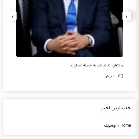
›
‹
یل
واکنش نتانیاهو به حمله استرالیا
حماس ت
8 ماه پیش
8 ماه پیش
جدیدترین اخبار
Home
»
اوزمپیک