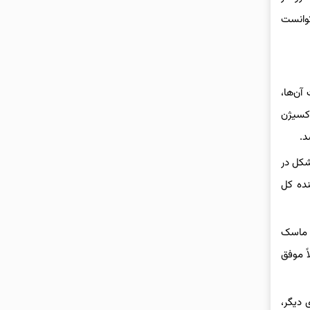
توانست
آن‌ها،
اکسیژن
د.
شکل در
نده کل
ه ماسک
ً موفق
 دیگر،