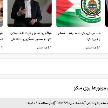
عراقچی: صلح و ثبات افغانستان
غریب آبادی: مردم ایران هرگز
وا
تنها از مسیر همگرایی منطقه‌ای
تسلیم تهدیدات و تجاوزات
آمی
محقق می‌شود
نخواهند شد و متحد و منسجم
8 ماه پیش
8 ماه پیش
8 ما
در مقابل متجاوز خواهند ایستاد
وتورها روی سکو
دسته بندی:
دانش
شناسه خبر: 2844728
زمان مطالعه: 5 دقیقه