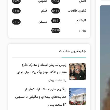
دانش
عمومی
1926
7584
فناوری اطلاعات
فیلم
3546
8464
کاریکاتور
519
مسکن
2212
ورزش
23778
جدیدترین مقالات
رئیس سازمان اسناد و مدارک دفاع
مقدس:تنگه هرمز برگ برنده برای ایران
است
8 ساعت پیش
پیگیری های منطقه آزاد کیش از
حمایت‌های بیمه‌ای و مالیاتی تا تسهیل
خروج کالا
8 ساعت پیش