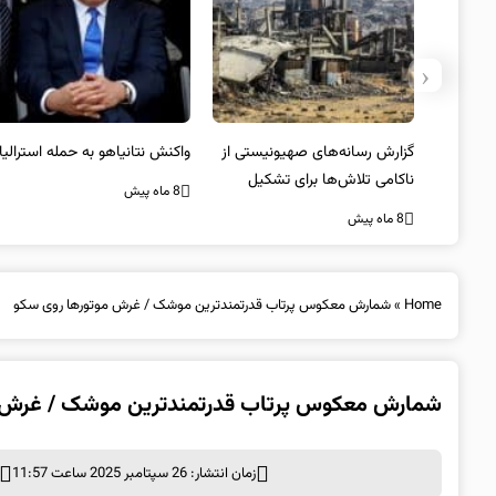
‹
یستی از
واکنش نتانیاهو به حمله استرالیا
حماس ترور فرمانده ارشد القسام
کیل
را تایید کرد
8 ماه پیش
8 ماه پیش
Home
»
شمارش معکوس پرتاب قدرتمندترین موشک / غرش موتورها روی سکو
شمارش معکوس پرتاب قدرتمندترین موشک / غرش م
زمان انتشار: 26 سپتامبر 2025 ساعت 11:57