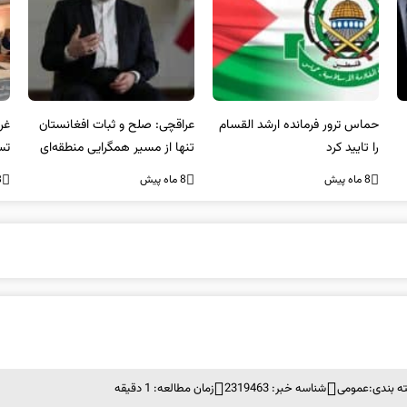
عراقچی: صلح و ثبات افغانستان
غریب آبادی: مردم ایران هرگز
وا
تنها از مسیر همگرایی منطقه‌ای
تسلیم تهدیدات و تجاوزات
آمی
محقق می‌شود
نخواهند شد و متحد و منسجم
8 ماه پیش
8 ماه پیش
8 ما
در مقابل متجاوز خواهند ایستاد
ه بندی:
عمومی
شناسه خبر: 2319463
زمان مطالعه: 1 دقیقه