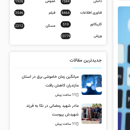
دانش
عمومی
1926
7584
فناوری اطلاعات
فیلم
3546
8464
کاریکاتور
519
مسکن
2212
ورزش
23778
جدیدترین مقالات
میانگین زمان خاموشی برق در استان
مازندران کاهش یافت
11 ساعت پیش
مادر شهید رمضانی در نکا به فرزند
شهیدش پیوست
11 ساعت پیش